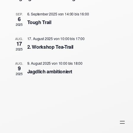
Such
Nav
und
6. September 2025 von 14:00
bis
16:00
SEP.
6
Tough Trail
2025
Ansic
17. August 2025 von 10:00
bis
17:00
AUG.
17
Navig
2. Workshop Tea-Trail
2025
9. August 2025 von 10:00
bis
18:00
AUG.
9
Jagdlich ambitioniert
2025