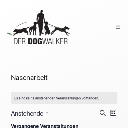
Nasenarbeit
Es sind keine anstehenden Veranstaltungen vorhanden.
Anstehende
Veran
Ver
Suche
Liste
Datum
Ans
Vergangene Veranstaltungen
wählen.