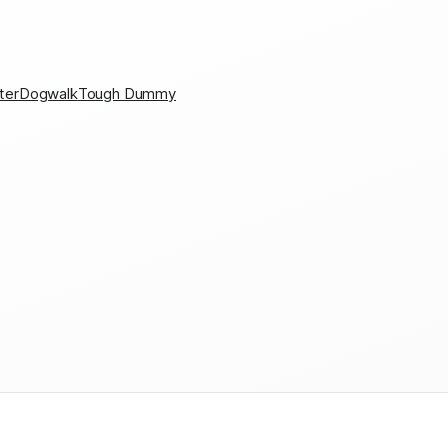
ter
Dogwalk
Tough Dummy
en