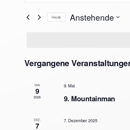
eingeben.
Suche
Anstehende
Suche
Heute
nach
Datum
und
Veranstaltungen
wählen.
Schlüsselwort.
Ansichten,
Vergangene Veranstaltunge
Navigation
MAI
9. Mai
9
9. Mountainman
2026
DEZ.
7. Dezember 2025
7